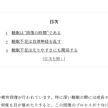
目次
睡眠は“回復の時間”である
睡眠不足は自律神経を乱す
睡眠不足は太りやすさにも関係する
お酒と睡眠の関係
睡眠の質を下げる生活習慣
インディバは睡眠の質を整えるサポートになる
睡眠を整えることが体を変える第一歩
や疲労回復が行われています。特に深い睡眠の間には成長
で何度も目が覚めたりすると、この回復のプロセスが十分